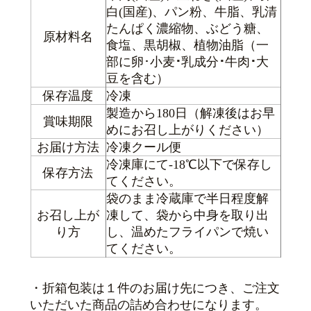
白(国産)、パン粉、牛脂、乳清
たんぱく濃縮物、ぶどう糖、
原材料名
食塩、黒胡椒、植物油脂（一
部に卵･小麦
･
乳成分
･
牛肉
･
大
豆を含む）
保存温度
冷凍
製造から180日（解凍後はお早
賞味期限
めにお召し上がりください）
お届け方法
冷凍クール便
冷凍庫にて-18℃以下で保存し
保存方法
てください。
袋のまま冷蔵庫で半日程度解
お召し上が
凍して、袋から中身を取り出
り方
し、温めたフライパンで焼い
てください。
・折箱包装は１件のお届け先につき、ご注文
いただいた商品の詰め合わせになります。