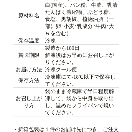
白(国産)、パン粉、牛脂、乳清
たんぱく濃縮物、ぶどう糖、
原材料名
食塩、黒胡椒、植物油脂（一
部に卵･小麦
･
乳成分
･
牛肉
･
大
豆を含む）
保存温度
冷凍
製造から180日
賞味期限
解凍後はお早めにお召し上が
りください。
お届け方法
冷凍クール便
冷凍庫にて-18℃以下で保存し
保存方法
てください。
袋のまま冷蔵庫で半日程度解
お召し上が
凍して、袋から中身を取り出
り方
し、温めたフライパンで焼い
てください。
・折箱包装は１件のお届け先につき、ご注文