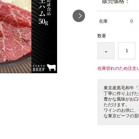
販売価格：
在庫
0
数量
-
在庫切れのため注文
東京産黒毛和牛「
丁寧に作り上げた
豊かな風味がお口
ただけます。
ワインのお供に、
な東京ビーフの旨