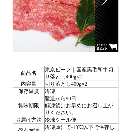
東京ビーフ｜国産黒毛和牛切
商品名
り落とし400g×2
内容量
切り落とし400g×2
保存温度
冷凍
製造から90日
賞味期限
解凍後はお早めにお召し上が
りください。
お届け方法
冷凍クール便
冷凍庫にて-18℃以下で保存し
保存方法